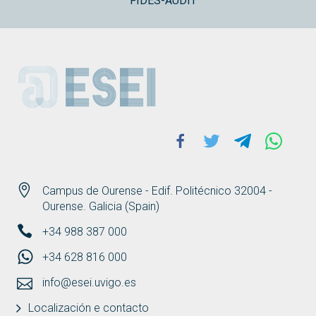
FIDES-AUDIT
ESEI
Facebook
Twitter
Telegram
Whats
Campus de Ourense - Edif. Politécnico 32004 -
Ourense. Galicia (Spain)
+34 988 387 000
+34 628 816 000
info@esei.uvigo.es
Localización e contacto