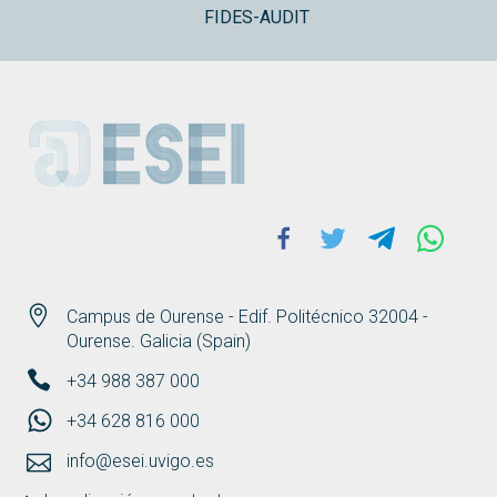
FIDES-AUDIT
ESEI
Facebook
Twitter
Telegram
Whats
Campus de Ourense - Edif. Politécnico 32004 -
Ourense. Galicia (Spain)
+34 988 387 000
+34 628 816 000
info@esei.uvigo.es