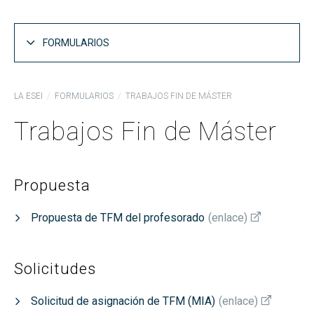
FORMULARIOS
Formularios generales
LA ESEI
FORMULARIOS
TRABAJOS FIN DE MÁSTER
Prácticas en empresa
Trabajos Fin de Máster
Trabajos Fin de Grado
Trabajos Fin de Máster
Propuesta
Propuesta de TFM del profesorado
(
enlace
)
Solicitudes
Solicitud de asignación de TFM (MIA)
(
enlace
)