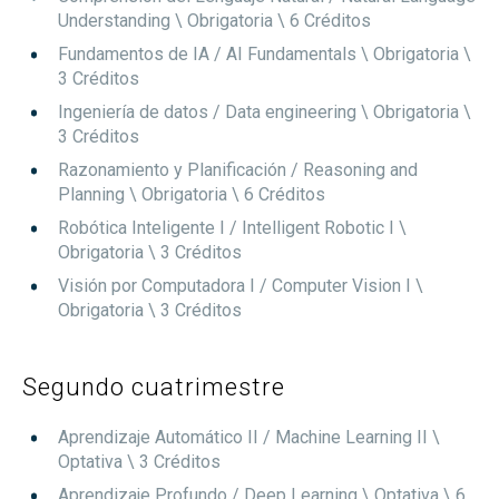
Understanding
\ Obrigatoria
\ 6 Créditos
Fundamentos de IA / AI Fundamentals
\ Obrigatoria
\
3 Créditos
Ingeniería de datos / Data engineering
\ Obrigatoria
\
3 Créditos
Razonamiento y Planificación / Reasoning and
Planning
\ Obrigatoria
\ 6 Créditos
Robótica Inteligente I / Intelligent Robotic I
\
Obrigatoria
\ 3 Créditos
Visión por Computadora I / Computer Vision I
\
Obrigatoria
\ 3 Créditos
Segundo cuatrimestre
Aprendizaje Automático II / Machine Learning II
\
Optativa
\ 3 Créditos
Aprendizaje Profundo / Deep Learning
\ Optativa
\ 6