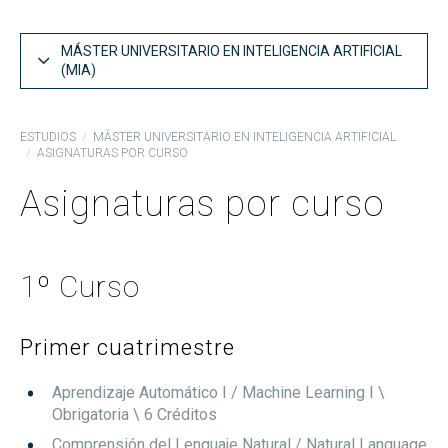
MÁSTER UNIVERSITARIO EN INTELIGENCIA ARTIFICIAL
(MIA)
Estructura del Plan de Estudios MIA
ESTUDIOS
MÁSTER UNIVERSITARIO EN INTELIGENCIA ARTIFICIAL
ASIGNATURAS POR CURSO
Asignaturas por curso MIA
Asignaturas por curso
Competencias y objetivos MIA
Guías docentes
Informes de coordinación MIA
1º Curso
Memoria del MIA
Acceso al MIA
Primer cuatrimestre
Reconocimiento de créditos y adaptaciones
Aprendizaje Automático I / Machine Learning I
\
Obrigatoria
\ 6 Créditos
Comprensión del Lenguaje Natural / Natural Language