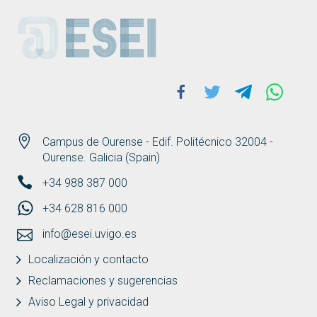
ESEI
Facebook
Twitter
Telegram
Whats
Campus de Ourense - Edif. Politécnico 32004 -
Ourense. Galicia (Spain)
+34 988 387 000
+34 628 816 000
info@esei.uvigo.es
Localización y contacto
Reclamaciones y sugerencias
Aviso Legal y privacidad