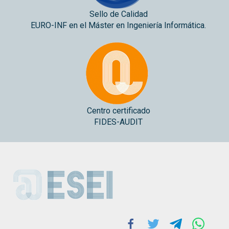
Sello de Calidad
EURO-INF en el Máster en Ingeniería Informática.
Centro certificado
FIDES-AUDIT
ESEI
Facebook
Twitter
Telegram
Whats