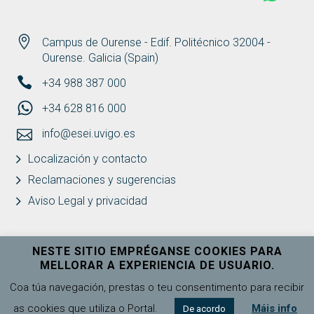
Campus de Ourense - Edif. Politécnico 32004 -
Ourense. Galicia (Spain)
+34 988 387 000
+34 628 816 000
info@esei.uvigo.es
Localización y contacto
Reclamaciones y sugerencias
Aviso Legal y privacidad
NESTE SITIO EMPRÉGANSE COOKIES PARA
MELLORAR A EXPERIENCIA DE USUARIO.
Universidade de Vigo
Ver máis
Coa túa navegación, prestas o teu consentimento para recibir
as cookies que utiliza o Portal.
Máis info
De acordo