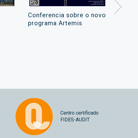
Conferencia sobre o novo
Campa
programa Artemis
de ver
xuño 
Centro certificado
FIDES-AUDIT