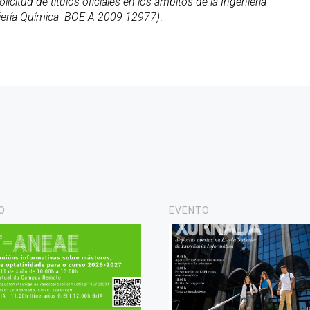
citud de títulos oficiales en los ámbitos de la Ingeniería
eniería Química- BOE-A-2009-12977)
.
O
EVENTO