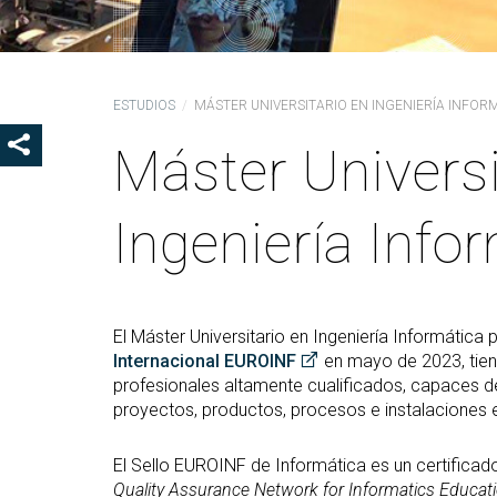
Ór
Co
De
ESTUDIOS
MÁSTER UNIVERSITARIO EN INGENIERÍA INFOR
Pr
la
Máster Universi
SHOW SHARE BUTTONS
Ig
CO
Ingeniería Info
Co
Lo
Gu
pr
El Máster Universitario en Ingeniería Informática 
Internacional EUROINF
en mayo de 2023, tien
profesionales altamente cualificados, capaces de pl
proyectos, productos, procesos e instalaciones e
El Sello EUROINF de Informática es un certifica
Quality Assurance Network for Informatics Educat