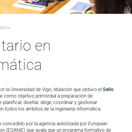
PARS Grado y Máster en
ganos de gobierno
extracurriculares
Ingeniería Informática
ordinación
Prácticas en empresa
Máster Universitario en
legación de Alumnos
Ingeniería Informática (MEI)
PAT-ANEAE (Plan de Acción
MÁTICA
evención de riesgos
Tutorial)
Máster Universitario en
borales
Inteligencia Artificial (MIA)
PIUNE
tario en
ualdad
Estudios de Doctorado
Evaluación por Compensación
DDII
rmática
legios profesionales
calización y contacto
ía de bienvenida para el
ofesorado nuevo
por la Universidad de Vigo, titulación que obtuvo el
Sello
e como objetivo primordial a preparación de
anificar, diseñar, dirigir, coordinar y gestionar
n todos los ámbitos de la Ingeniería Informática.
do concedido por la agencia autorizada por
European
ion
(EQANIE) que avala que un programa formativo de