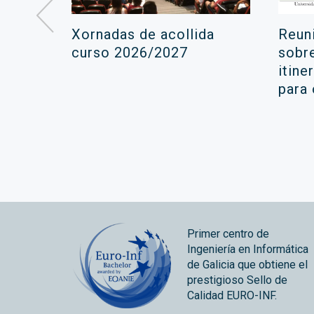
á lugar
Xornadas de acollida
Reun
ara a
curso 2026/2027
sobr
itine
ola
para
Primer centro de
Ingeniería en Informática
de Galicia que obtiene el
prestigioso Sello de
Calidad EURO-INF.