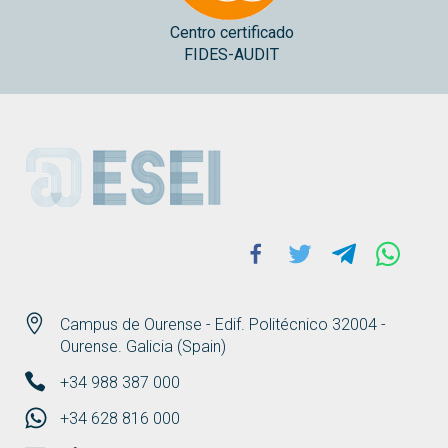
Centro certificado
FIDES-AUDIT
ESEI
Facebook
Twitter
Telegram
Whats
Campus de Ourense - Edif. Politécnico 32004 -
Ourense. Galicia (Spain)
+34 988 387 000
+34 628 816 000