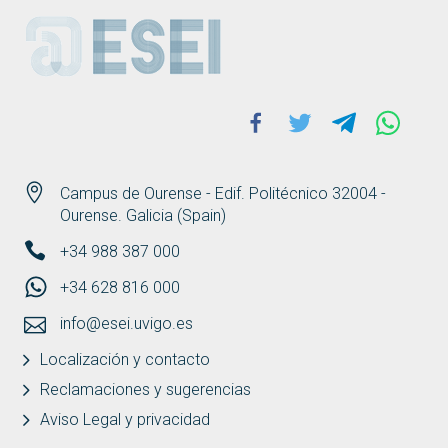
ESEI
Facebook
Twitter
Telegram
Whats
Campus de Ourense - Edif. Politécnico 32004 -
Ourense. Galicia (Spain)
+34 988 387 000
+34 628 816 000
info@esei.uvigo.es
Localización y contacto
Reclamaciones y sugerencias
Aviso Legal y privacidad