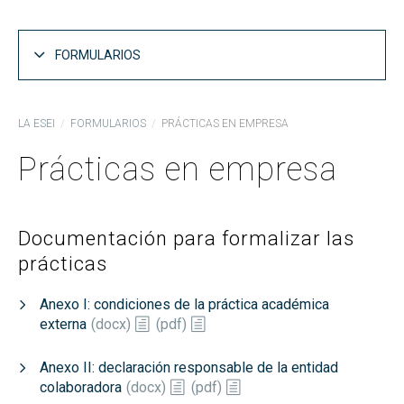
FORMULARIOS
Formularios generales
LA ESEI
FORMULARIOS
PRÁCTICAS EN EMPRESA
Prácticas en empresa
Prácticas en empresa
Trabajos Fin de Grado
Trabajos Fin de Máster
Documentación para formalizar las
prácticas
Anexo I: condiciones de la práctica académica
externa
(
docx
)
(
pdf
)
Anexo II: declaración responsable de la entidad
colaboradora
(
docx
)
(
pdf
)