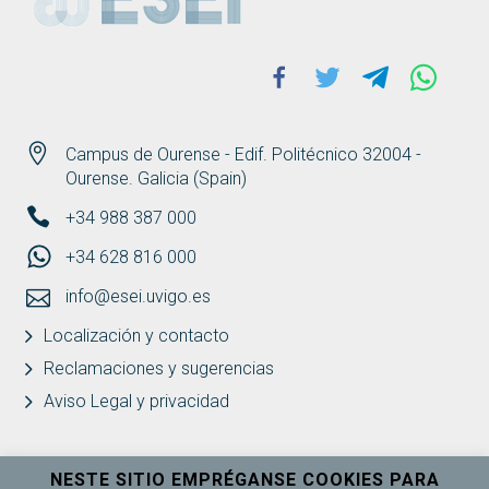
Facebook
Twitter
Telegram
Whats
Campus de Ourense - Edif. Politécnico 32004 -
Ourense. Galicia (Spain)
+34 988 387 000
+34 628 816 000
info@esei.uvigo.es
Localización y contacto
Reclamaciones y sugerencias
Aviso Legal y privacidad
NESTE SITIO EMPRÉGANSE COOKIES PARA