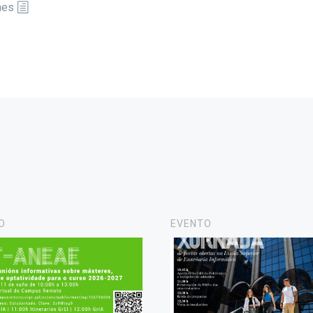
nes
O
EVENTO