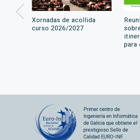
á lugar
Xornadas de acollida
Reun
ara a
curso 2026/2027
sobr
itine
ola
para
Primer centro de
Ingeniería en Informática
de Galicia que obtiene el
prestigioso Sello de
Calidad EURO-INF.