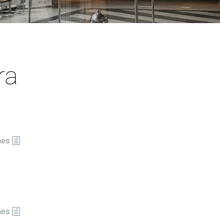
PARS Grado y Máster en
ganos de gobierno
extracurriculares
Ingeniería Informática
ordinación
Prácticas en empresa
Máster Universitario en
legación de Alumnos
Ingeniería Informática (MEI)
PAT-ANEAE (Plan de Acción
evención de riesgos
Tutorial)
Máster Universitario en
borales
Inteligencia Artificial (MIA)
PIUNE
ra
ualdad
Estudios de Doctorado
Evaluación por Compensación
DDII
legios profesionales
calización y contacto
ía de bienvenida para el
nes
ofesorado nuevo
nes