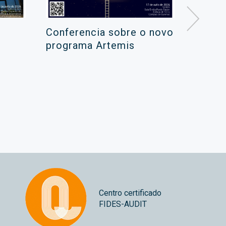
Conferencia sobre o novo
Campa
programa Artemis
de ver
xuño 
Centro certificado
FIDES-AUDIT