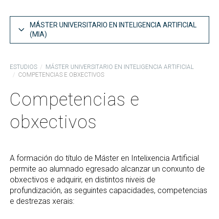
MÁSTER UNIVERSITARIO EN INTELIGENCIA ARTIFICIAL
(MIA)
Estructura del Plan de Estudios MIA
ESTUDIOS
MÁSTER UNIVERSITARIO EN INTELIGENCIA ARTIFICIAL
COMPETENCIAS E OBXECTIVOS
Asignaturas por curso MIA
Competencias e
Competencias y objetivos MIA
Guías docentes
obxectivos
Informes de coordinación MIA
Memoria del MIA
A formación do título de Máster en Intelixencia Artificial
Acceso al MIA
permite ao alumnado egresado alcanzar un conxunto de
obxectivos e adquirir, en distintos niveis de
Reconocimiento de créditos y adaptaciones
profundización, as seguintes capacidades, competencias
e destrezas xerais: