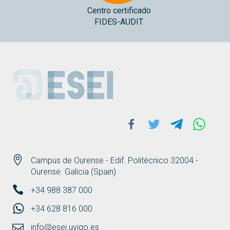
Centro certificado
FIDES-AUDIT
ESEI
Facebook
Twitter
Telegram
Whats
Campus de Ourense - Edif. Politécnico 32004 -
Ourense. Galicia (Spain)
+34 988 387 000
+34 628 816 000
info@esei.uvigo.es