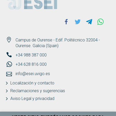
Facebook
Twitter
Telegram
Whats
Campus de Ourense - Edif. Politécnico 32004 -
Ourense. Galicia (Spain)
+34 988 387 000
+34 628 816 000
info@esei.uvigo.es
Localización y contacto
Reclamaciones y sugerencias
Aviso Legal y privacidad