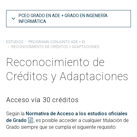
PCEO GRADO EN ADE + GRADO EN INGENIERÍA
INFORMÁTICA
ADE:: Guías docentes
ESTUDIOS
PROGRAMA CONJUNTO ADE + EI
RECONOCIMIENTO DE CRÉDITOS Y ADAPTACIONES
Ingeniería Informática:: Guías docentes
Reconocimiento de
Reconocimiento de Créditos y Adaptaciones
ADE:: TFG
Créditos y Adaptaciones
Ingeniería Informática:: Trabajo Fin de Grado
ADE:: Página web
Acceso vía 30 créditos
Según la
Normativa de Acceso a los estudios oficiales
de Grado
, es posible acceder a cualquier titulación de
Grado siempre que se cumpla el siguiente requisito: