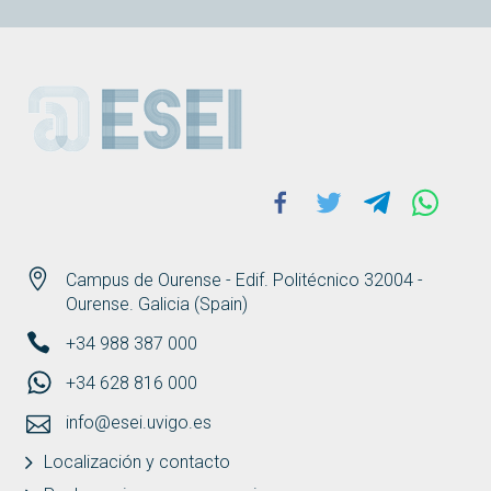
ESEI
Facebook
Twitter
Telegram
Whats
Campus de Ourense - Edif. Politécnico 32004 -
Ourense. Galicia (Spain)
+34 988 387 000
+34 628 816 000
info@esei.uvigo.es
Localización y contacto