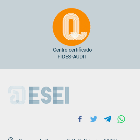
Centro certificado
FIDES-AUDIT
ESEI
Facebook
Twitter
Telegram
Whats