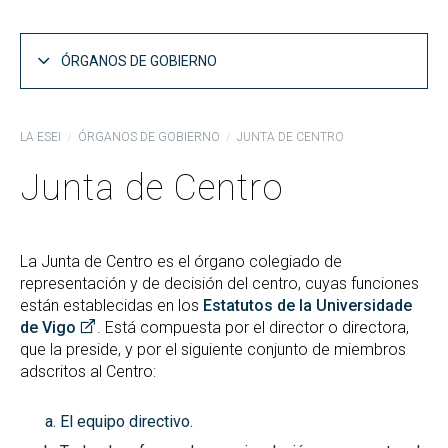
ÓRGANOS DE GOBIERNO
Junta de Centro
LA ESEI
ÓRGANOS DE GOBIERNO
JUNTA DE CENTRO
Comisión Permanente
Junta de Centro
Comisión de Calidad
Comisión Académica del Máster en Ingeniería
Informática
La Junta de Centro es el órgano colegiado de
representación y de decisión del centro, cuyas funciones
Comisión Académica del Máster en Inteligencia
están establecidas en los
Estatutos de la Universidade
Artificial
de Vigo
. Está compuesta por el director o directora,
Comisión de Adaptaciones y Reconocimiento de
que la preside, y por el siguiente conjunto de miembros
Créditos
adscritos al Centro:
Comisión de Evaluación por Compensación
El equipo directivo.
Mesa de la Junta de Centro