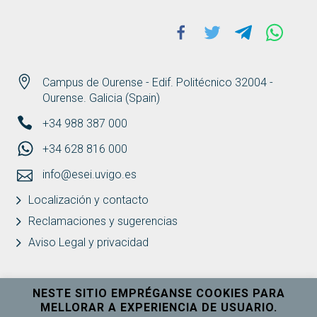
Facebook
Twitter
Telegram
Whats
Campus de Ourense - Edif. Politécnico 32004 -
Ourense. Galicia (Spain)
+34 988 387 000
+34 628 816 000
info@esei.uvigo.es
Localización y contacto
Reclamaciones y sugerencias
Aviso Legal y privacidad
NESTE SITIO EMPRÉGANSE COOKIES PARA
MELLORAR A EXPERIENCIA DE USUARIO.