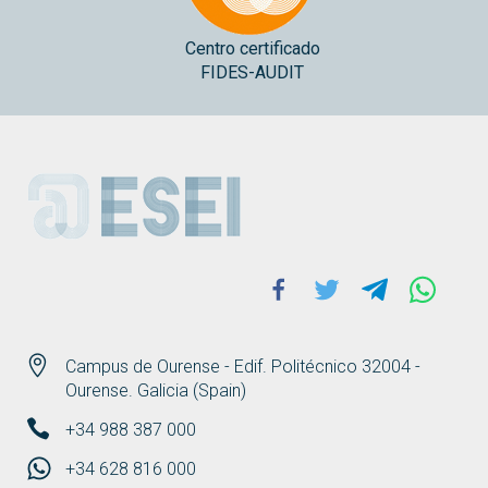
Centro certificado
FIDES-AUDIT
ESEI
Facebook
Twitter
Telegram
Whats
Campus de Ourense - Edif. Politécnico 32004 -
Ourense. Galicia (Spain)
+34 988 387 000
+34 628 816 000