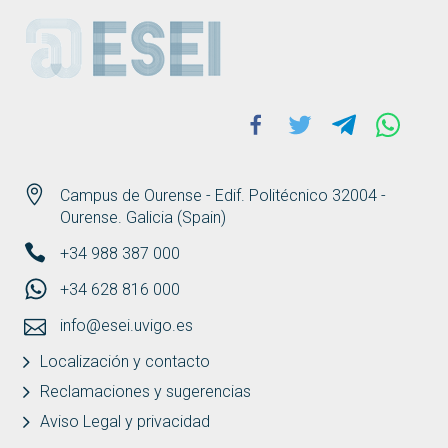
ESEI
Facebook
Twitter
Telegram
Whats
Campus de Ourense - Edif. Politécnico 32004 -
Ourense. Galicia (Spain)
+34 988 387 000
+34 628 816 000
info@esei.uvigo.es
Localización y contacto
Reclamaciones y sugerencias
Aviso Legal y privacidad