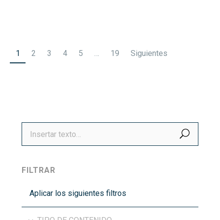
Paginación
1
2
3
4
5
…
19
Siguientes
de
entradas
BUSCA
FILTRAR
Aplicar los siguientes filtros