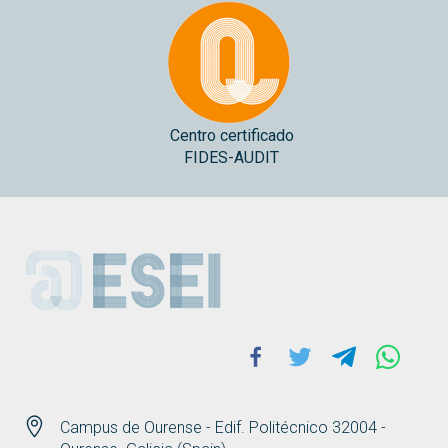
Centro certificado
FIDES-AUDIT
ESEI
Facebook
Twitter
Telegram
Whats
Campus de Ourense - Edif. Politécnico 32004 -