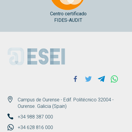
Centro certificado
FIDES-AUDIT
ESEI
Facebook
Twitter
Telegram
Whats
Campus de Ourense - Edif. Politécnico 32004 -
Ourense. Galicia (Spain)
+34 988 387 000
+34 628 816 000