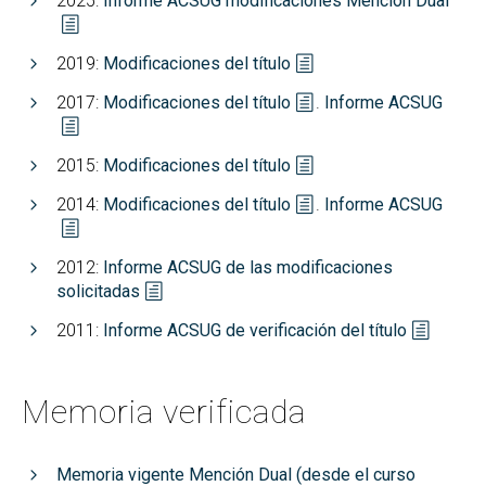
2025:
Informe ACSUG modificaciones Mención Dual
Reconocimiento de créditos y adaptaciones
2019:
Modificaciones del título
2017:
Modificaciones del título
.
Informe ACSUG
2015:
Modificaciones del título
2014:
Modificaciones del título
.
Informe ACSUG
2012:
Informe ACSUG de las modificaciones
solicitadas
2011:
Informe ACSUG de verificación del título
Memoria verificada
Memoria vigente Mención Dual (desde el curso