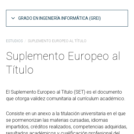
GRADO EN INGENIERÍA INFORMÁTICA (GREI)
Estructura del Plan de Estudios GREI
ESTUDIOS
SUPLEMENTO EUROPEO AL TÍTULO
Asignaturas por curso GREI
Suplemento Europeo al
Especialidades GREI
Título
Competencias y objetivos GREI
Guías docentes GREI
Curso Puente para la Adaptación al Grado
El Suplemento Europeo al Título (SET) es el documento
que otorga validez comunitaria al currículum académico.
Informes de coordinación GREI
Memoria del Título GREI
Consiste en un anexo a la titulación universitaria en el que
se pormenorizan las materias cursadas, idiomas
Acceso al GREI
impartidos, créditos realizados, competencias adquiridas,
resultados académicos y cualificación profesional del