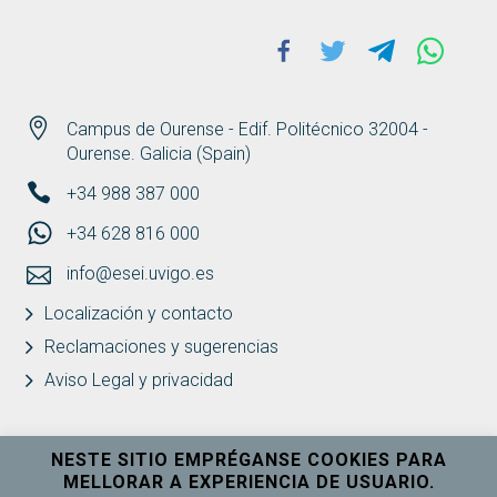
Facebook
Twitter
Telegram
Whats
Campus de Ourense - Edif. Politécnico 32004 -
Ourense. Galicia (Spain)
+34 988 387 000
+34 628 816 000
info@esei.uvigo.es
Localización y contacto
Reclamaciones y sugerencias
Aviso Legal y privacidad
NESTE SITIO EMPRÉGANSE COOKIES PARA
MELLORAR A EXPERIENCIA DE USUARIO.