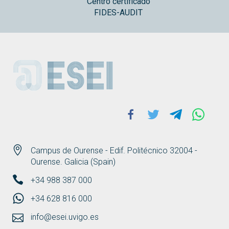
Centro certificado
FIDES-AUDIT
ESEI
Facebook
Twitter
Telegram
Whats
Campus de Ourense - Edif. Politécnico 32004 -
Ourense. Galicia (Spain)
+34 988 387 000
+34 628 816 000
info@esei.uvigo.es