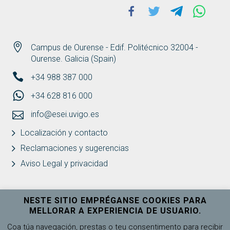
Facebook
Twitter
Telegram
Whats
Campus de Ourense - Edif. Politécnico 32004 -
Ourense. Galicia (Spain)
+34 988 387 000
+34 628 816 000
info@esei.uvigo.es
Localización y contacto
Reclamaciones y sugerencias
Aviso Legal y privacidad
NESTE SITIO EMPRÉGANSE COOKIES PARA
MELLORAR A EXPERIENCIA DE USUARIO.
Universidade de Vigo
Ver máis
Coa túa navegación, prestas o teu consentimento para recibir