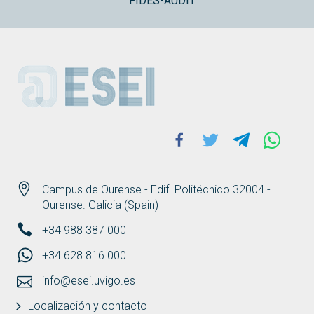
FIDES-AUDIT
ESEI
Facebook
Twitter
Telegram
Whats
Campus de Ourense - Edif. Politécnico 32004 -
Ourense. Galicia (Spain)
+34 988 387 000
+34 628 816 000
info@esei.uvigo.es
Localización y contacto