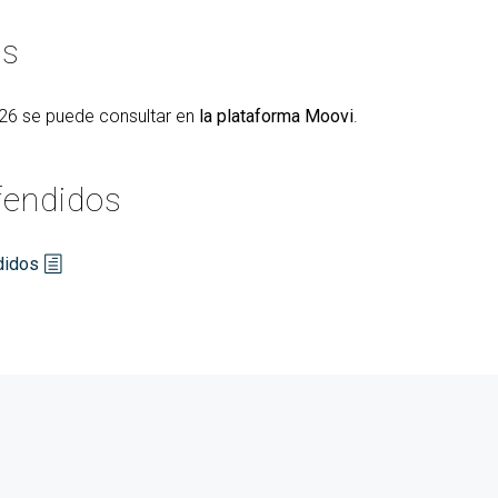
es
26 se puede consultar en
la plataforma Moovi
.
fendidos
didos