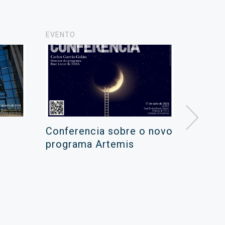
EVENTO
NOTICIA
Conferencia sobre o novo
Campa
programa Artemis
de ver
xuño 