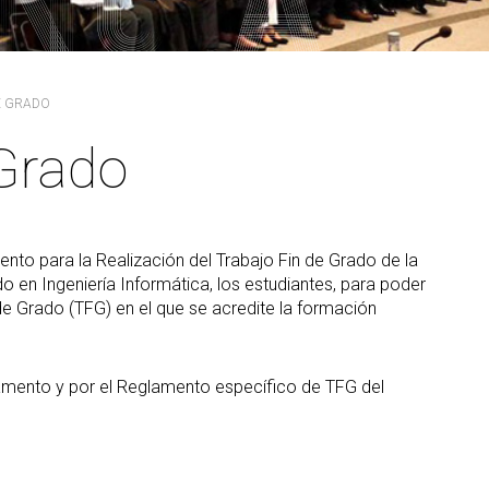
PARS Grado y Máster en
ganos de gobierno
extracurriculares
Ingeniería Informática
ordinación
Prácticas en empresa
Máster Universitario en
legación de Alumnos
Ingeniería Informática (MEI)
PAT-ANEAE (Plan de Acción
E GRADO
evención de riesgos
Tutorial)
Máster Universitario en
borales
Inteligencia Artificial (MIA)
PIUNE
 Grado
ualdad
Estudios de Doctorado
Evaluación por Compensación
DDII
legios profesionales
nto para la Realización del Trabajo Fin de Grado de la
calización y contacto
ado en Ingeniería Informática, los estudiantes, para poder
ía de bienvenida para el
 de Grado (TFG) en el que se acredite la formación
ofesorado nuevo
lamento y por el Reglamento específico de TFG del