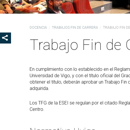
Ór
Co
De
DOCENCIA
TRABAJOS FIN DE CARRERA
TRABAJO FIN D
Pr
la
Trabajo Fin de
SHOW SHARE BUTTONS
Ig
CO
Co
En cumplimiento con lo establecido en el Reglame
Lo
Universidad de Vigo, y con el título oficial del Gr
Gu
obtener el título, deberán aprobar un Trabajo Fin
pr
adquirida.
Los TFG de la ESEI se regulan por el citado Reg
Centro.