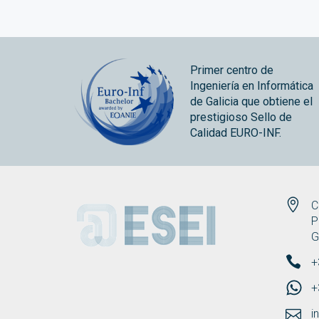
Primer centro de
Ingeniería en Informática
de Galicia que obtiene el
prestigioso Sello de
Calidad EURO-INF.
ESEI
C
P
G
+
+
i