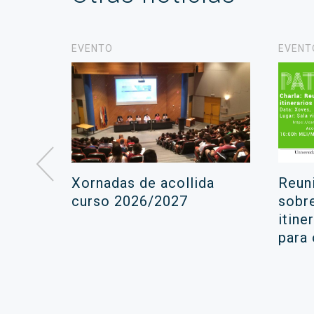
EVENTO
EVENT
á lugar
Xornadas de acollida
Reun
ara a
curso 2026/2027
sobr
itine
ola
para