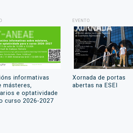
O
EVENTO
ións informativas
Xornada de portas
e másteres,
abertas na ESEI
rarios e optatividade
 o curso 2026-2027