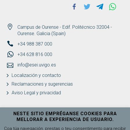
Facebook
Twitter
Telegram
Whats
Campus de Ourense - Edif. Politécnico 32004 -
Ourense. Galicia (Spain)
+34 988 387 000
+34 628 816 000
info@esei.uvigo.es
Localización y contacto
Reclamaciones y sugerencias
Aviso Legal y privacidad
NESTE SITIO EMPRÉGANSE COOKIES PARA
MELLORAR A EXPERIENCIA DE USUARIO.
Universidade de Vigo
Ver máis
Coa túa navegación, prestas o teu consentimento para recibir