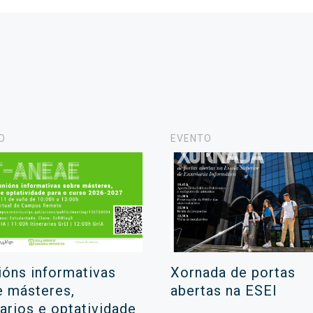
O
EVENTO
ións informativas
Xornada de portas
e másteres,
abertas na ESEI
rarios e optatividade