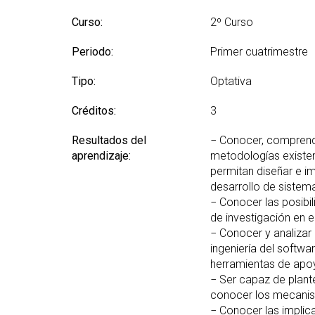
Curso:
2º Curso
Periodo:
Primer cuatrimestre
Tipo:
Optativa
Créditos:
3
Resultados del
− Conocer, comprender
aprendizaje:
metodologías existent
permitan diseñar e im
desarrollo de sistema
− Conocer las posibil
de investigación en e
− Conocer y analizar
ingeniería del softwa
herramientas de apoyo
− Ser capaz de plant
conocer los mecanism
− Conocer las impli