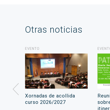
Otras noticias
EVENTO
EVENT
á lugar
Xornadas de acollida
Reun
ara a
curso 2026/2027
sobr
itine