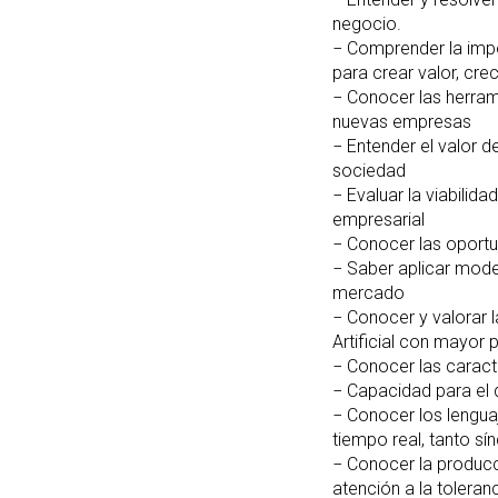
negocio.
− Comprender la impo
para crear valor, cre
− Conocer las herram
nuevas empresas
− Entender el valor d
sociedad
− Evaluar la viabili
empresarial
− Conocer las oportu
− Saber aplicar mode
mercado
− Conocer y valorar 
Artificial con mayor 
− Conocer las caracte
− Capacidad para el 
− Conocer los lengu
tiempo real, tanto s
− Conocer la producc
atención a la toleranc