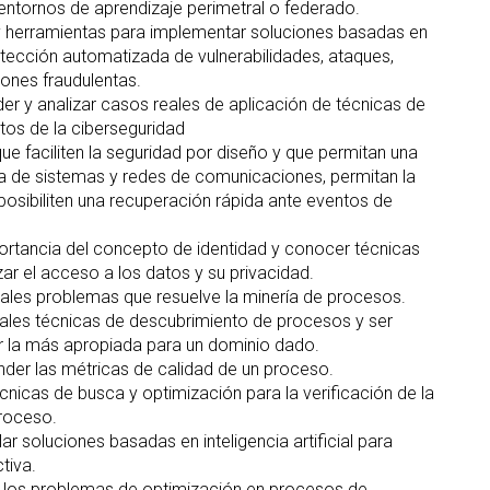
entornos de aprendizaje perimetral o federado.
y herramientas para implementar soluciones basadas en
etección automatizada de vulnerabilidades, ataques,
iones fraudulentas.
r y analizar casos reales de aplicación de técnicas de
tos de la ciberseguridad
e faciliten la seguridad por diseño y que permitan una
a de sistemas y redes de comunicaciones, permitan la
posibiliten una recuperación rápida ante eventos de
rtancia del concepto de identidad y conocer técnicas
ar el acceso a los datos y su privacidad.
pales problemas que resuelve la minería de procesos.
pales técnicas de descubrimiento de procesos y ser
r la más apropiada para un dominio dado.
er las métricas de calidad de un proceso.
écnicas de busca y optimización para la verificación de la
roceso.
ar soluciones basadas en inteligencia artificial para
tiva.
r los problemas de optimización en procesos de