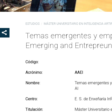
Ór
Co
De
ESTUDIOS
MÁSTER UNIVERSITARIO EN INTELIGENCIA ARTIF
Pr
la
Temas emergentes y empr
SHOW SHARE BUTTONS
Ig
Emerging and Entrepreune
CO
Co
Lo
Código:
Gu
Acrónimo:
AAEI
pr
Nombre:
Temas emergentes y 
AI
Centro:
E. S. de Enxeñaría In
Titulación:
Máster Universitario en