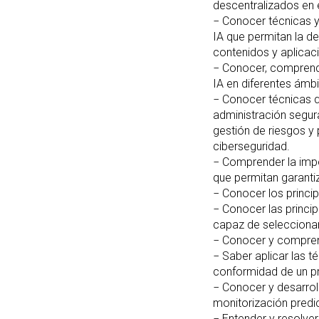
descentralizados en 
− Conocer técnicas 
IA que permitan la d
contenidos y aplicac
− Conocer, comprende
IA en diferentes ámbi
− Conocer técnicas qu
administración segur
gestión de riesgos y 
ciberseguridad.
− Comprender la impo
que permitan garantiz
− Conocer los princi
− Conocer las princi
capaz de selecciona
− Conocer y comprend
− Saber aplicar las t
conformidad de un p
− Conocer y desarroll
monitorización predic
− Entender y resolve