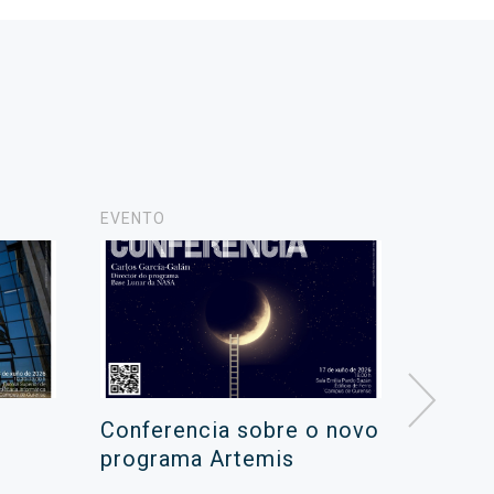
EVENTO
NOTICIA
Conferencia sobre o novo
Campa
programa Artemis
de ver
xuño 