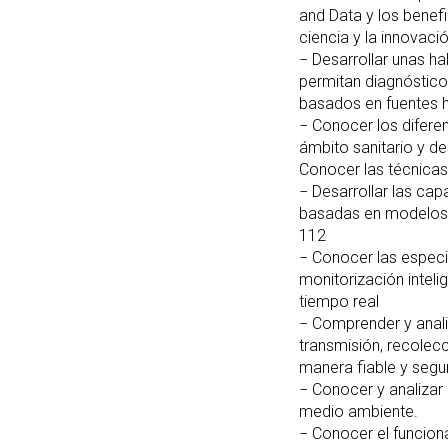
and Data y los benefic
ciencia y la innovació
− Desarrollar unas h
permitan diagnóstico
basados en fuentes 
− Conocer los difere
ámbito sanitario y de
Conocer las técnicas
− Desarrollar las ca
basadas en modelos
112
− Conocer las especi
monitorización inteli
tiempo real
− Comprender y anali
transmisión, recolec
manera fiable y segu
− Conocer y analizar 
medio ambiente.
− Conocer el funcion