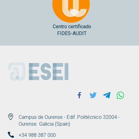
Centro certificado
FIDES-AUDIT
ESEI
Facebook
Twitter
Telegram
Whats
Campus de Ourense - Edif. Politécnico 32004 -
Ourense. Galicia (Spain)
+34 988 387 000