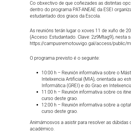
Co obxectivo de que coñezades as distintas opci
dentro do programa PAT-ANEAE da ESEI organízans
estudantado dos graos da Escola.
As reunións terán lugar o xoves 11 de xuño de 2
(Acceso: Estudantado. Clave: 2z9Mtag9), nesta sal
https://campusremotouvigo.gal/access/public/
O programa previsto é o seguinte:
10:00 h – Reunión informativa sobre o Mást
Intelixencia Artificial (MIA), orientada ao
Informática (GREI) e do Grao en Intelixencia 
11:00 h – Reunión informativa sobre os itin
curso deste grao.
12:00 h – Reunión informativa sobre a opta
curso deste grao.
Animámosvos a asistir para resolver as dúbidas q
académico.