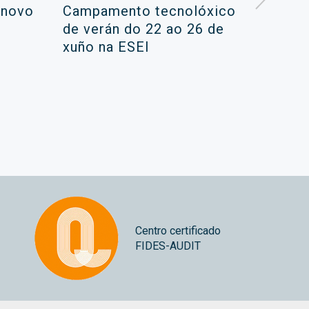
 novo
Campamento tecnolóxico
XII ed
de verán do 22 ao 26 de
univer
xuño na ESEI
Centro certificado
FIDES-AUDIT