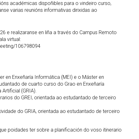
óns académicas dispoñibles para o vindeiro curso,
e varias reunións informativas dirixidas ao
026 e realizaranse en liña a través do Campus Remoto
a virtual:
meeting/106798094
er en Enxeñaría Informática (MEI) e o Máster en
 estudantado de cuarto curso do Grao en Enxeñaría
Artificial (GRIA).
erarios do GREI, orientada ao estudantado de terceiro
tividade do GRIA, orientada ao estudantado de terceiro
ue poidades ter sobre a planificación do voso itinerario