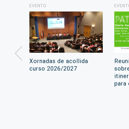
EVENTO
EVENT
á lugar
Xornadas de acollida
Reun
ara a
curso 2026/2027
sobr
itine
ola
para