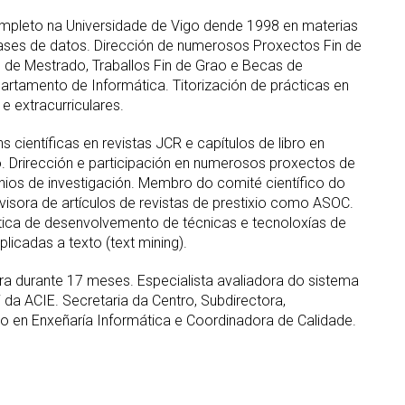
pleto na Universidade de Vigo dende 1998 en materias
ases de datos. Dirección de numerosos Proxectos Fin de
in de Mestrado, Traballos Fin de Grao e Becas de
rtamento de Informática. Titorización de prácticas en
e extracurriculares.
s científicas en revistas JCR e capítulos de libro en
io. Drirección e participación en numerosos proxectos de
enios de investigación. Membro do comité científico do
sora de artículos de revistas de prestixio como ASOC.
tica de desenvolvemento de técnicas e tecnoloxías de
 aplicadas a texto (text mining).
a durante 17 meses. Especialista avaliadora do sistema
i da ACIE. Secretaria da Centro, Subdirectora,
 en Enxeñaría Informática e Coordinadora de Calidade.