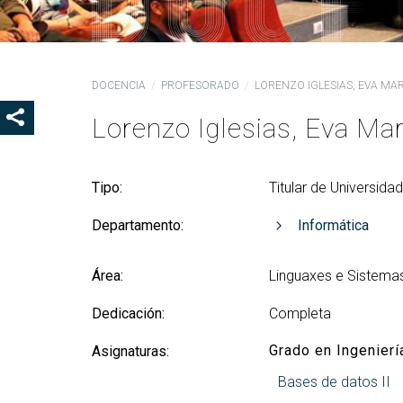
Ór
Co
De
DOCENCIA
PROFESORADO
LORENZO IGLESIAS, EVA MAR
Pr
la
Lorenzo Iglesias, Eva Mar
SHOW SHARE BUTTONS
Ig
CO
Tipo:
Titular de Universida
Co
Lo
Departamento:
Informática
Gu
pr
Área:
Linguaxes e Sistema
Dedicación:
Completa
Grado en Ingenierí
Asignaturas:
Bases de datos II