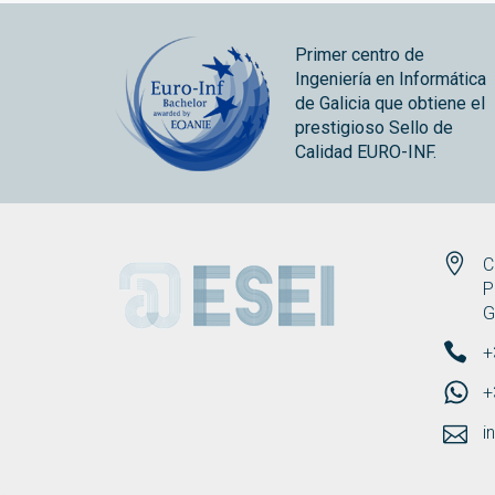
Primer centro de
Ingeniería en Informática
de Galicia que obtiene el
prestigioso Sello de
Calidad EURO-INF.
ESEI
C
P
G
+
+
i