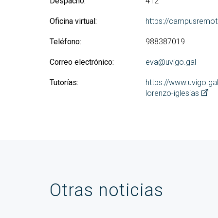
Despacho:
412
Oficina virtual:
https://campusremot
Teléfono:
988387019
Correo electrónico:
eva@uvigo.gal
Tutorías:
https://www.uvigo.ga
lorenzo-iglesias
Otras noticias