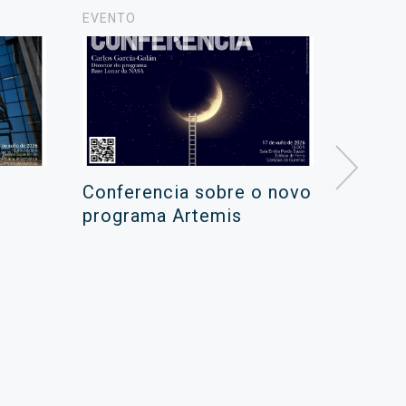
EVENTO
NOTICIA
Conferencia sobre o novo
Campa
programa Artemis
de ver
xuño 