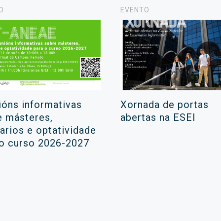
O
EVENTO
ións informativas
Xornada de portas
e másteres,
abertas na ESEI
rarios e optatividade
 o curso 2026-2027