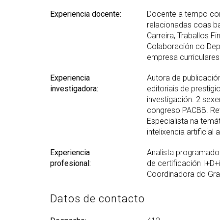
Experiencia docente:
Docente a tempo com
relacionadas coas b
Carreira, Traballos F
Colaboración co Depa
empresa curriculares 
Experiencia
Autora de publicación
investigadora:
editoriais de prestig
investigación. 2 sex
congreso PACBB. Revi
Especialista na temá
intelixencia artificial
Experiencia
Analista programador
profesional:
de certificación I+D+
Coordinadora do Grao
Datos de contacto