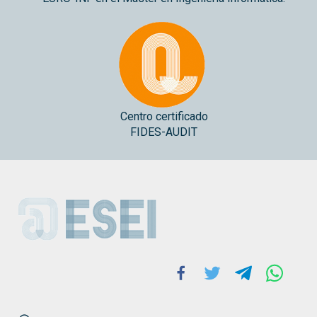
Centro certificado
FIDES-AUDIT
ESEI
Facebook
Twitter
Telegram
Whats