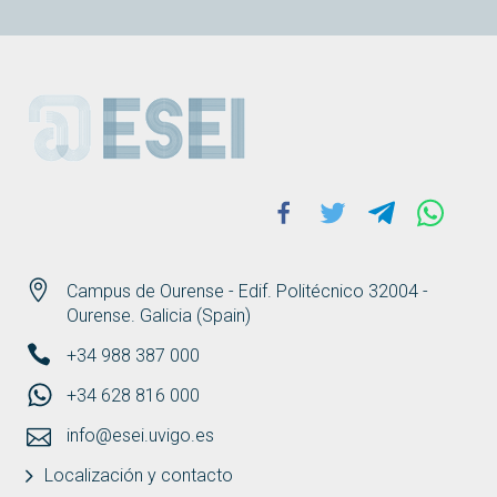
ESEI
Facebook
Twitter
Telegram
Whats
Campus de Ourense - Edif. Politécnico 32004 -
Ourense. Galicia (Spain)
+34 988 387 000
+34 628 816 000
info@esei.uvigo.es
Localización y contacto