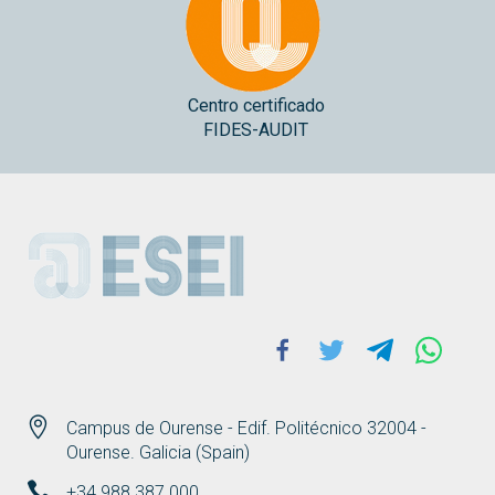
Centro certificado
FIDES-AUDIT
ESEI
Facebook
Twitter
Telegram
Whats
Campus de Ourense - Edif. Politécnico 32004 -
Ourense. Galicia (Spain)
+34 988 387 000