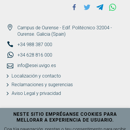
Facebook
Twitter
Telegram
Whats
Campus de Ourense - Edif. Politécnico 32004 -
Ourense. Galicia (Spain)
+34 988 387 000
+34 628 816 000
info@esei.uvigo.es
Localización y contacto
Reclamaciones y sugerencias
Aviso Legal y privacidad
NESTE SITIO EMPRÉGANSE COOKIES PARA
MELLORAR A EXPERIENCIA DE USUARIO.
Universidade de Vigo
Ver máis
Coa túa navegación, prestas o teu consentimento para recibir