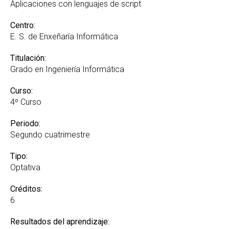
Reconocimiento de Créditos y Adaptaciones
Aplicaciones con lenguajes de script
GREI
Centro:
Suplemento Europeo al Título
E. S. de Enxeñaría Informática
Titulación:
Grado en Ingeniería Informática
Curso:
4º Curso
Periodo:
Segundo cuatrimestre
Tipo:
Optativa
Créditos:
6
Resultados del aprendizaje: