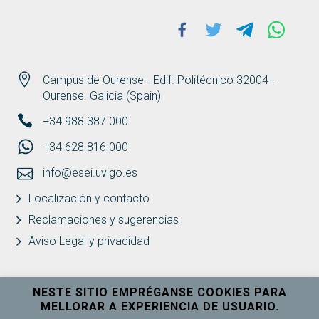
Facebook
Twitter
Telegram
Whats
Campus de Ourense - Edif. Politécnico 32004 -
Ourense. Galicia (Spain)
+34 988 387 000
+34 628 816 000
info@esei.uvigo.es
Localización y contacto
Reclamaciones y sugerencias
Aviso Legal y privacidad
NESTE SITIO EMPRÉGANSE COOKIES PARA
MELLORAR A EXPERIENCIA DE USUARIO.
Universidade de Vigo