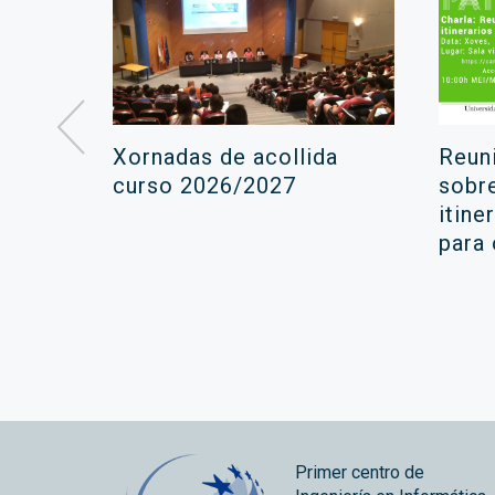
á lugar
Xornadas de acollida
Reun
ara a
curso 2026/2027
sobr
itine
ola
para
Primer centro de