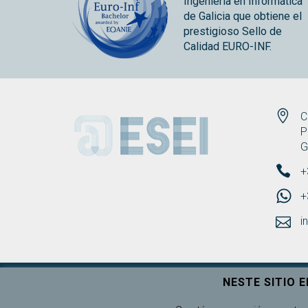
Ingeniería en Informática
de Galicia que obtiene el
prestigioso Sello de
Calidad EURO-INF.
ESEI
C
P
G
+
+
i
NESTE SITIO 
Universidade de Vigo