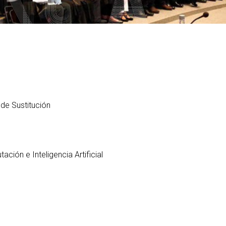
PARS Grado y Máster en
ganos de gobierno
extracurriculares
Ingeniería Informática
ordinación
Prácticas en empresa
Máster Universitario en
legación de Alumnos
Ingeniería Informática (MEI)
PAT-ANEAE (Plan de Acción
evención de riesgos
Tutorial)
Máster Universitario en
borales
Inteligencia Artificial (MIA)
PIUNE
ualdad
Estudios de Doctorado
Evaluación por Compensación
DDII
de Sustitución
legios profesionales
calización y contacto
ía de bienvenida para el
ofesorado nuevo
ación e Inteligencia Artificial