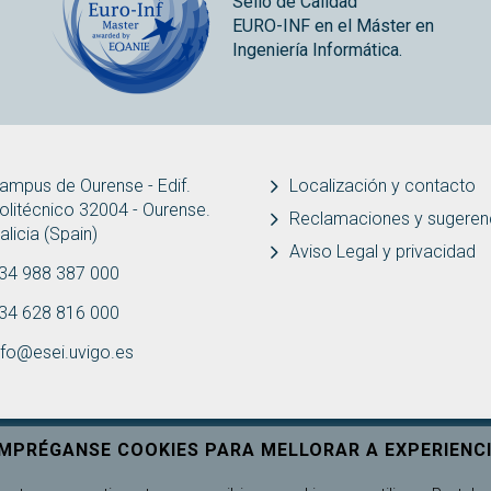
Sello de Calidad
EURO-INF en el Máster en
Ingeniería Informática.
ampus de Ourense - Edif.
Localización y contacto
olitécnico 32004 - Ourense.
Reclamaciones y sugeren
alicia (Spain)
Aviso Legal y privacidad
34 988 387 000
34 628 816 000
nfo@esei.uvigo.es
EMPRÉGANSE COOKIES PARA MELLORAR A EXPERIENCI