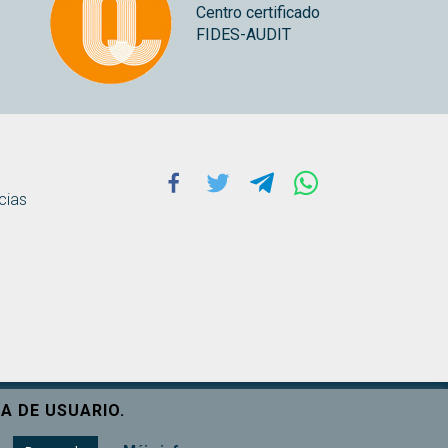
Centro certificado
FIDES-AUDIT
Facebook
Twitter
Telegram
Whatsapp
cias
A DE USUARIO.
Ver máis