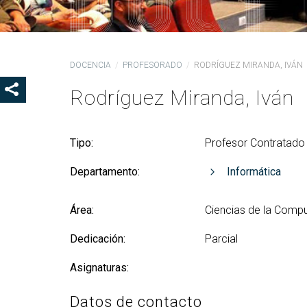
Ór
Co
De
DOCENCIA
PROFESORADO
RODRÍGUEZ MIRANDA, IVÁN
Pr
la
Rodríguez Miranda, Iván
SHOW SHARE BUTTONS
Ig
CO
Tipo:
Profesor Contratado 
Co
Lo
Departamento:
Informática
Gu
pr
Área:
Ciencias de la Comput
Dedicación:
Parcial
Asignaturas:
Datos de contacto