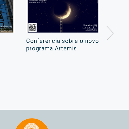
Conferencia sobre o novo
Campa
programa Artemis
de ver
xuño 