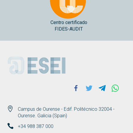
Centro certificado
FIDES-AUDIT
ESEI
Facebook
Twitter
Telegram
Whats
Campus de Ourense - Edif. Politécnico 32004 -
Ourense. Galicia (Spain)
+34 988 387 000