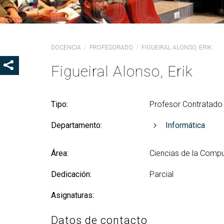
Ór
Co
De
DOCENCIA
PROFESORADO
FIGUEIRAL ALONSO, ERIK
Pr
la
Figueiral Alonso, Erik
SHOW SHARE BUTTONS
Ig
CO
Tipo:
Profesor Contratado 
Co
Lo
Departamento:
Informática
Gu
pr
Área:
Ciencias de la Comput
Dedicación:
Parcial
Asignaturas:
Datos de contacto