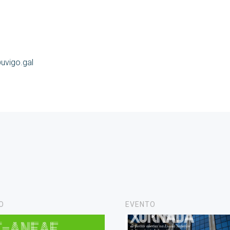
@uvigo.gal
O
EVENTO