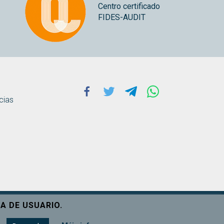
Centro certificado
FIDES-AUDIT
Facebook
Twitter
Telegram
Whatsapp
cias
A DE USUARIO.
Ver máis