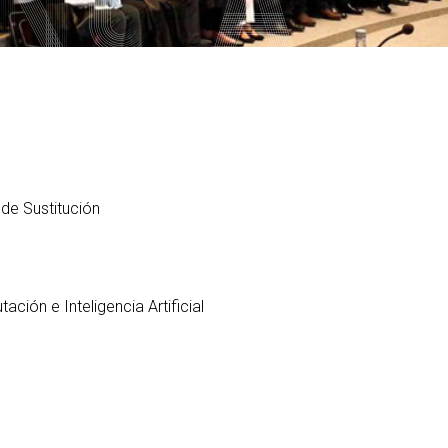
PARS Grado y Máster en
ganos de gobierno
extracurriculares
Ingeniería Informática
ordinación
Prácticas en empresa
Máster Universitario en
legación de Alumnos
Ingeniería Informática (MEI)
PAT-ANEAE (Plan de Acción
evención de riesgos
Tutorial)
Máster Universitario en
borales
Inteligencia Artificial (MIA)
PIUNE
ualdad
Estudios de Doctorado
Evaluación por Compensación
DDII
de Sustitución
legios profesionales
calización y contacto
ía de bienvenida para el
ofesorado nuevo
ación e Inteligencia Artificial