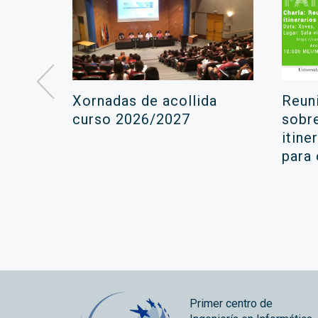
á lugar
Xornadas de acollida
Reun
ara a
curso 2026/2027
sobr
itine
ola
para
Primer centro de