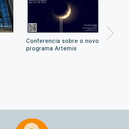
Conferencia sobre o novo
Campa
programa Artemis
de ver
xuño 