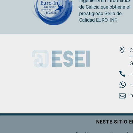
Ingeniería en Informática
de Galicia que obtiene el
prestigioso Sello de
Calidad EURO-INF.
ESEI
C
P
G
+
+
i
NESTE SITIO 
Universidade de Vigo