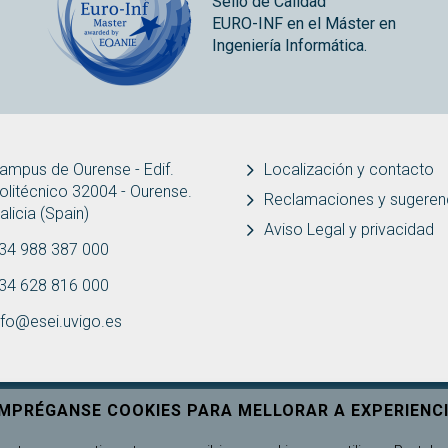
Sello de Calidad
EURO-INF en el Máster en
Ingeniería Informática.
ampus de Ourense - Edif.
Localización y contacto
olitécnico 32004 - Ourense.
Reclamaciones y sugeren
alicia (Spain)
Aviso Legal y privacidad
34 988 387 000
34 628 816 000
nfo@esei.uvigo.es
EMPRÉGANSE COOKIES PARA MELLORAR A EXPERIENCI