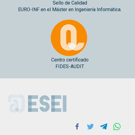
Sello de Calidad
EURO-INF en el Máster en Ingeniería Informática.
Centro certificado
FIDES-AUDIT
ESEI
Facebook
Twitter
Telegram
Whats