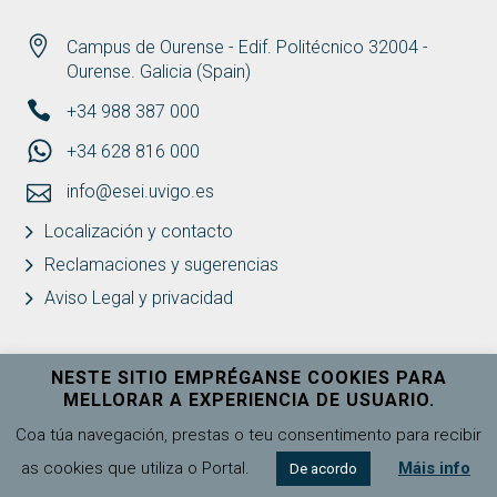
Campus de Ourense - Edif. Politécnico 32004 -
Ourense. Galicia (Spain)
+34 988 387 000
+34 628 816 000
info@esei.uvigo.es
Localización y contacto
Reclamaciones y sugerencias
Aviso Legal y privacidad
NESTE SITIO EMPRÉGANSE COOKIES PARA
MELLORAR A EXPERIENCIA DE USUARIO.
Universidade de Vigo
Ver máis
Coa túa navegación, prestas o teu consentimento para recibir
as cookies que utiliza o Portal.
Máis info
De acordo