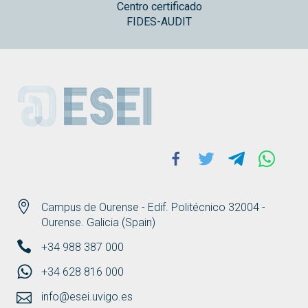
Centro certificado
FIDES-AUDIT
ESEI
Facebook
Twitter
Telegram
Whats
Campus de Ourense - Edif. Politécnico 32004 -
Ourense. Galicia (Spain)
+34 988 387 000
+34 628 816 000
info@esei.uvigo.es