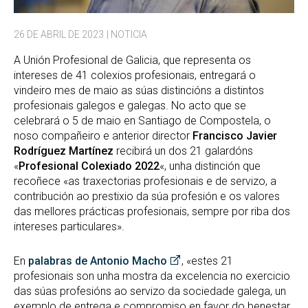
26 DE ABRIL DE 2023
| NOTICIA
A Unión Profesional de Galicia, que representa os
intereses de 41 colexios profesionais, entregará o
vindeiro mes de maio as súas distincións a distintos
profesionais galegos e galegas. No acto que se
celebrará o 5 de maio en Santiago de Compostela, o
noso compañeiro e anterior director
Francisco Javier
Rodríguez Martínez
recibirá un dos 21 galardóns
«
Profesional Colexiado 2022
«, unha distinción que
recoñece «as traxectorias profesionais e de servizo, a
contribución ao prestixio da súa profesión e os valores
das mellores prácticas profesionais, sempre por riba dos
intereses particulares».
En
palabras de Antonio Macho
, «estes 21
profesionais son unha mostra da excelencia no exercicio
das súas profesións ao servizo da sociedade galega, un
exemplo de entrega e compromiso en favor do benestar