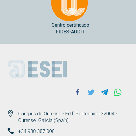
Centro certificado
FIDES-AUDIT
ESEI
Facebook
Twitter
Telegram
Whats
Campus de Ourense - Edif. Politécnico 32004 -
Ourense. Galicia (Spain)
+34 988 387 000