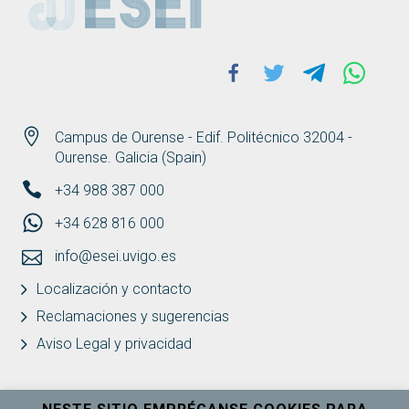
Facebook
Twitter
Telegram
Whats
Campus de Ourense - Edif. Politécnico 32004 -
Ourense. Galicia (Spain)
+34 988 387 000
+34 628 816 000
info@esei.uvigo.es
Localización y contacto
Reclamaciones y sugerencias
Aviso Legal y privacidad