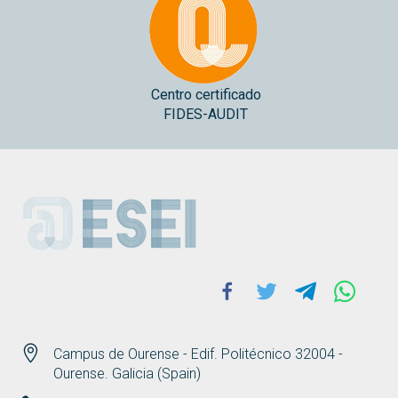
Centro certificado
FIDES-AUDIT
ESEI
Facebook
Twitter
Telegram
Whats
Campus de Ourense - Edif. Politécnico 32004 -
Ourense. Galicia (Spain)