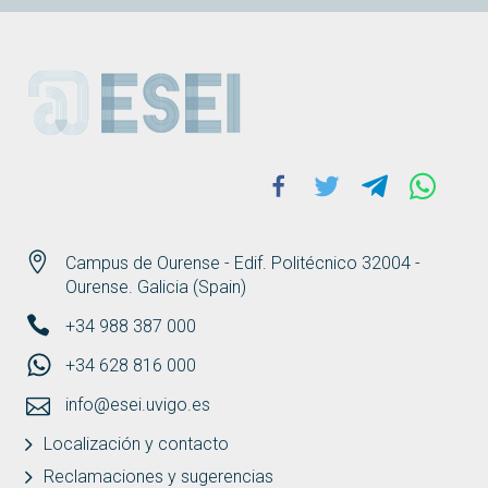
ESEI
Facebook
Twitter
Telegram
Whats
Campus de Ourense - Edif. Politécnico 32004 -
Ourense. Galicia (Spain)
+34 988 387 000
+34 628 816 000
info@esei.uvigo.es
Localización y contacto
Reclamaciones y sugerencias