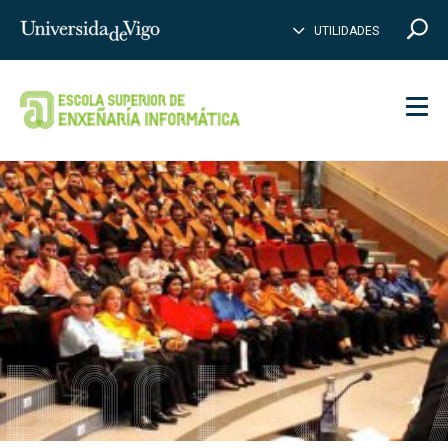
CE
B
Insertar
UTILIDADES
BUSCAR
palabras
para
buscar
Men
DOCENCI