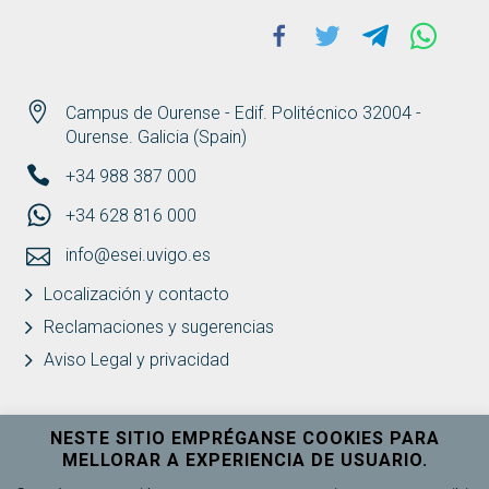
Facebook
Twitter
Telegram
Whats
Campus de Ourense - Edif. Politécnico 32004 -
Ourense. Galicia (Spain)
+34 988 387 000
+34 628 816 000
info@esei.uvigo.es
Localización y contacto
Reclamaciones y sugerencias
Aviso Legal y privacidad
NESTE SITIO EMPRÉGANSE COOKIES PARA
MELLORAR A EXPERIENCIA DE USUARIO.
Universidade de Vigo
Ver máis