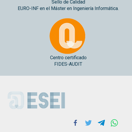
Sello de Calidad
EURO-INF en el Máster en Ingeniería Informática.
Centro certificado
FIDES-AUDIT
ESEI
Facebook
Twitter
Telegram
Whats