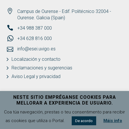
Campus de Ourense - Edif. Politécnico 32004 -
Ourense. Galicia (Spain)
+34 988 387 000
+34 628 816 000
info@esei.uvigo.es
Localización y contacto
Reclamaciones y sugerencias
Aviso Legal y privacidad
NESTE SITIO EMPRÉGANSE COOKIES PARA
MELLORAR A EXPERIENCIA DE USUARIO.
Universidade de Vigo
Ver máis
Coa túa navegación, prestas o teu consentimento para recibir
as cookies que utiliza o Portal.
Máis info
De acordo