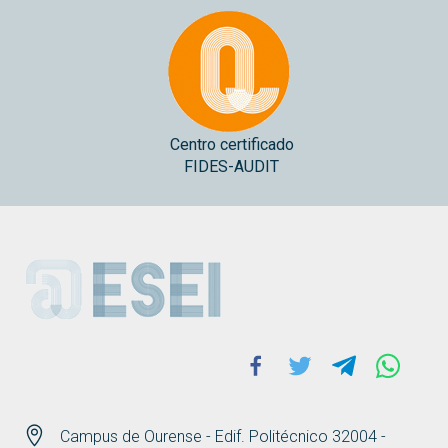
Centro certificado
FIDES-AUDIT
ESEI
Facebook
Twitter
Telegram
Whats
Campus de Ourense - Edif. Politécnico 32004 -