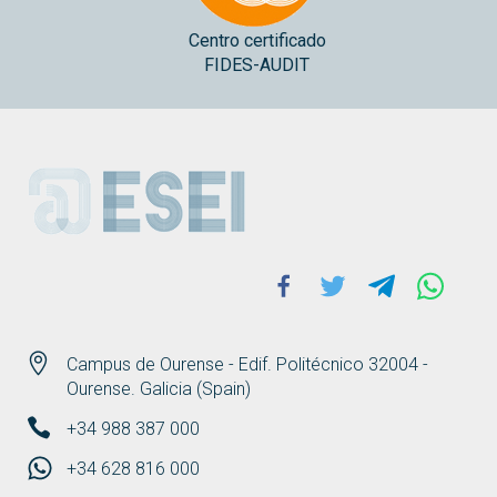
Centro certificado
FIDES-AUDIT
ESEI
Facebook
Twitter
Telegram
Whats
Campus de Ourense - Edif. Politécnico 32004 -
Ourense. Galicia (Spain)
+34 988 387 000
+34 628 816 000