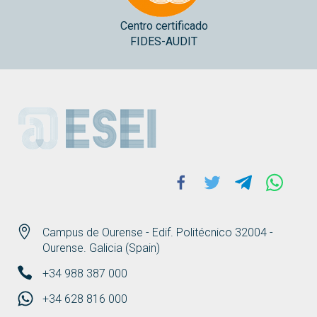
Centro certificado
FIDES-AUDIT
ESEI
Facebook
Twitter
Telegram
Whats
Campus de Ourense - Edif. Politécnico 32004 -
Ourense. Galicia (Spain)
+34 988 387 000
+34 628 816 000