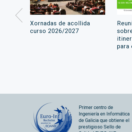
á lugar
Xornadas de acollida
Reun
ara a
curso 2026/2027
sobr
itine
ola
para
Primer centro de
Ingeniería en Informática
de Galicia que obtiene el
prestigioso Sello de