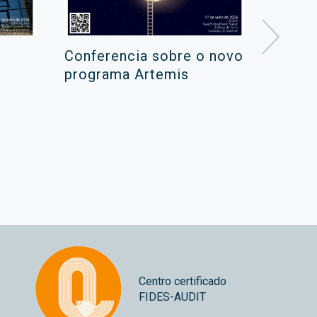
Conferencia sobre o novo
Campa
programa Artemis
de ver
xuño 
Centro certificado
FIDES-AUDIT