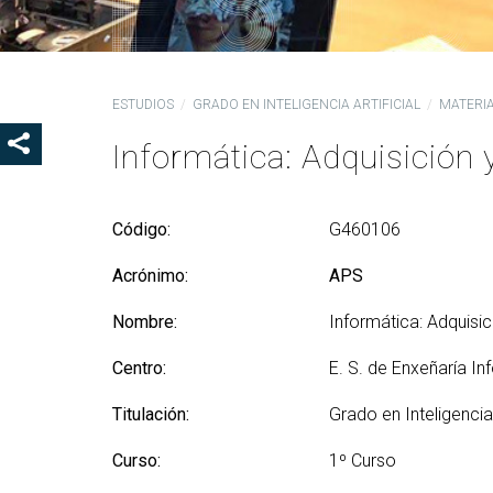
Ór
Co
De
ESTUDIOS
GRADO EN INTELIGENCIA ARTIFICIAL
MATERI
Pr
la
Informática: Adquisición 
SHOW SHARE BUTTONS
Ig
CO
Código:
G460106
Co
Lo
Acrónimo:
APS
Gu
Nombre:
Informática: Adquisi
pr
Centro:
E. S. de Enxeñaría In
Titulación:
Grado en Inteligencia 
Curso:
1º Curso