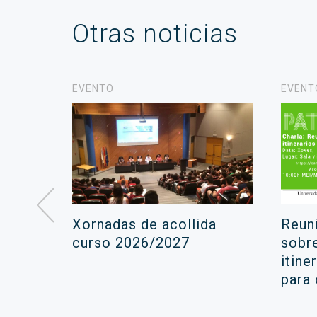
Otras noticias
EVENTO
EVENT
á lugar
Xornadas de acollida
Reun
ara a
curso 2026/2027
sobr
itine
ola
para