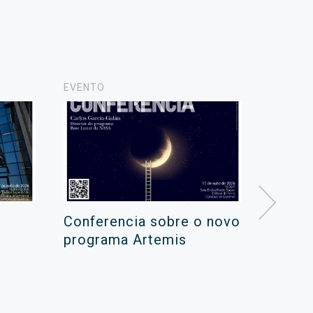
EVENTO
NOTICIA
Conferencia sobre o novo
Campa
programa Artemis
de ver
xuño 