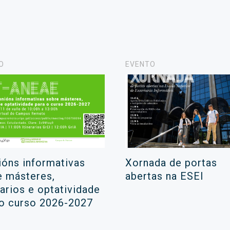
O
EVENTO
ións informativas
Xornada de portas
e másteres,
abertas na ESEI
rarios e optatividade
 o curso 2026-2027