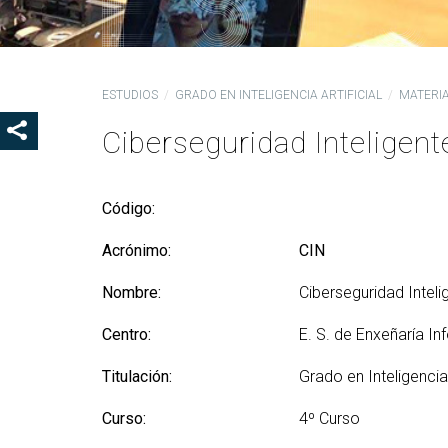
Ór
Co
De
ESTUDIOS
GRADO EN INTELIGENCIA ARTIFICIAL
MATERI
Pr
la
Ciberseguridad Inteligent
SHOW SHARE BUTTONS
Ig
CO
Código:
Co
Lo
Acrónimo:
CIN
Gu
Nombre:
Ciberseguridad Inteli
pr
Centro:
E. S. de Enxeñaría In
Titulación:
Grado en Inteligencia 
Curso:
4º Curso