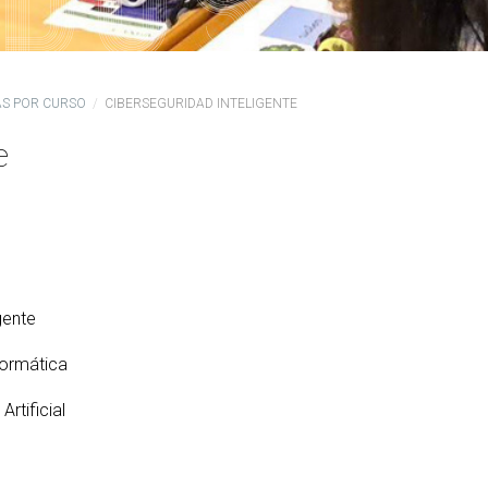
PARS Grado y Máster en
ganos de gobierno
extracurriculares
Ingeniería Informática
ordinación
Prácticas en empresa
Máster Universitario en
legación de Alumnos
Ingeniería Informática (MEI)
PAT-ANEAE (Plan de Acción
AS POR CURSO
CIBERSEGURIDAD INTELIGENTE
evención de riesgos
Tutorial)
Máster Universitario en
borales
Inteligencia Artificial (MIA)
PIUNE
e
ualdad
Estudios de Doctorado
Evaluación por Compensación
DDII
legios profesionales
calización y contacto
ía de bienvenida para el
gente
ofesorado nuevo
formática
Artificial